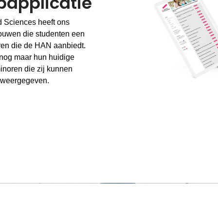
bapplicatie
d Sciences heeft ons
bouwen die studenten een
oren die de HAN aanbiedt.
 nog maar hun huidige
minoren die zij kunnen
k weergegeven.