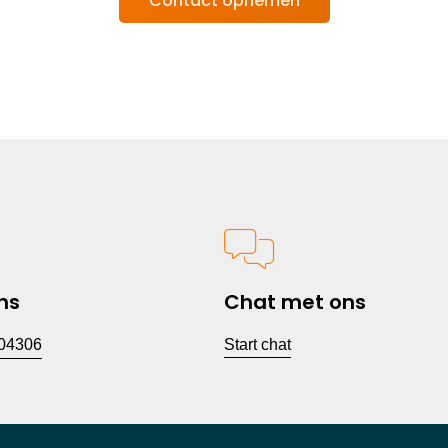
Contact opnemen
ns
Chat met ons
04306
Start chat