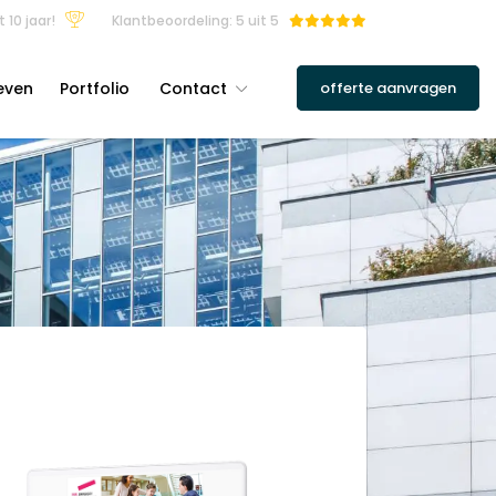
 10 jaar!
Klantbeoordeling: 5 uit 5
even
Portfolio
Contact
offerte aanvragen